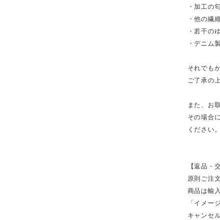
・加工の
・他の繊
・若干の
・デニム
それでも
ご了承の
また、お
その場合
ください
【返品・
原則ご注
商品は輸
「イメー
キャンセ