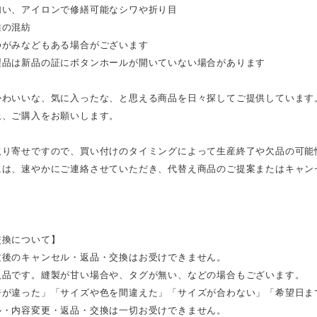
匂い、アイロンで修繕可能なシワや折り目
維の混紡
ゆがみなどもある場合がございます
製品は新品の証にボタンホールが開いていない場合があります
かわいいな、気に入ったな、と思える商品を日々探してご提供しています
上、ご購入をお願いします。
取り寄せですので、買い付けのタイミングによって生産終了や欠品の可能
には、速やかにご連絡させていただき、代替え商品のご提案またはキャン
。
交換について】
文後のキャンセル・返品・交換はお受けできません。
入品です。縫製が甘い場合や、タグが無い、などの場合もございます。
ジが違った」「サイズや色を間違えた」「サイズが合わない」「希望日ま
ル・内容変更・返品・交換は一切お受けできません。