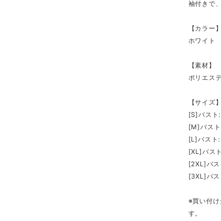
袖付きで
【カラー
ホワイト
【素材】
ポリエス
【サイズ
[S]バスト
[M]バスト
[L]バスト
[XL]バス
[2XL]バス
[3XL]バ
※買い付け
す。