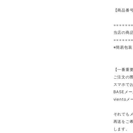
【商品番号
======
当店の商
======
※簡易包
【一番重
ご注文の
スマホで
BASEメ
viento
それでも
再送をご希
します。