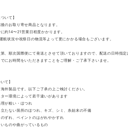
について】
認後のお取り寄せ商品となります。
に約14〜21営業日程度かかります。
の運航状況や祝祭日の物流等よって更にかかる場合もございます。
次第、順次国際便にて発送とさせて頂いておりますので、配送の日時指定
までにお時間をいただきますことをご理解・ご了承下さいませ。
ついて】
て海外製品です。以下ご了承の上ご検討ください。
ニター環境によって若干違いがあります
処理が粗い・ほつれ
目立たない箇所のほつれ、キズ、シミ、糸始末の不備
トのずれ、ペイントのはがれやかすれ
ないものや曲がっているもの