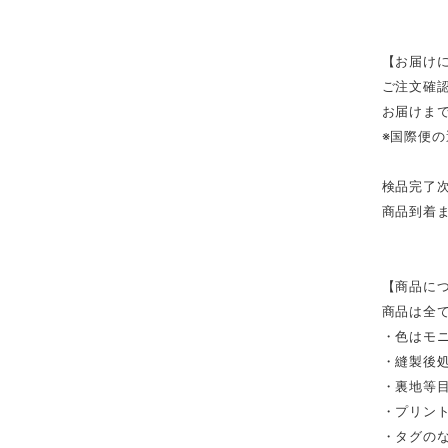
【お届け
ご注文確
お届けまで
※国際便
検品完了
商品到着
【商品に
商品は全
・色はモ
・縫製後
・裏地等
・プリン
・タグの