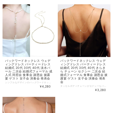
バックワードネックレス ウェデ
バックワードネックレス ウェデ
ィングドレス パーティードレス
ィングドレス パーティードレス
結婚式 20代 30代 40代 淡水パ
結婚式 20代 30代 40代 きらき
ール 二次会 結婚式フォーマル 成
ら チェーン セクシー 二次会 結
人式 同窓会 食事会 謝恩会 披露
婚式フォーマル 食事会 謝恩会 披
宴 ゲスト 女子会 演奏会 発表会
露宴 ゲスト 女子会 演奏会 発表
会
シンプルなデザインのバックワードネックレス。 淡水パールが清楚な印象を与えてくれます。 寂しい首元を彩ってくれるアイテムです◎ 【カラー】写真の色 【サイズ】 [ワンサイズ] ※買い付け先の生産表記ですが測り方により1〜3cmほど誤差がある可能性があります。 【商品番号】YN0344 ================================= 当店の商品は、全て海外からの【お取り寄せ商品】です。 ================================= ※簡易包装・納品書のペーパーレスを実施しております。予めご了承ください。 【一番重要な件】 ご注文の際には ※必ず※ メールをお送りしています。 スマホでお買い物される場合は、事前に以下2つのメールアドレスの迷惑メール設定解除をお願い致します。 BASEメールアドレス：
¥4,280
タッセルボディチェーンがセクシーなバックワードネックレス。 背中の開いたウェディングドレスに着映えします。 シルバー・ゴールドお気に入りを選んでください◎ 【カラー】シルバー、ゴールド 【サイズ】 [ワンサイズ]画像参照 ※買い付け先の生産表記ですが測り方により1〜3cmほど誤差がある可能性があります。 【商品番号】YN0345 ================================= 当店の商品は、全て海外からの【お取り寄せ商品】です。 ================================= ※簡易包装・納品書のペーパーレスを実施しております。予めご了承ください。 【一番重要な件】 ご注文の際には ※必ず※ メールをお送りしています。 スマホでお買い物される場合は、事前に以下2つのメールアドレスの迷惑メール設定解除をお願い致します。 BASEメールアドレス：
¥3,280