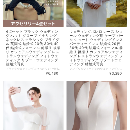
4点セット ブラック ウェディン
ウェディングボレロ レース ショ
グ ハット グローブ イヤリング
ール ウェディング用 ケープ パー
ネックレス クラシック ブライダ
ル ショート ウェディングドレス
ル 英国式 結婚式 20代 30代 40
パーティードレス 結婚式 20代
代 結婚式フォーマル 前撮り 後撮
30代 40代 結婚式フォーマル 前
り カジュアルウェディング レス
撮り 後撮り カジュアルウェディ
トランウェディング フォトウェ
ング レストランウェディング フ
ディング リゾートウェディング
ォトウェディング リゾートウェ
結婚式写真
ディング 結婚式写真
ブラックウェディングにぴったりの小物4点セット。 前撮りやフォトウェディングにおすすめです。 ◇─◇─◇─◇─◇─◇─◇─◇─◇─◇ ＼対象のドレスと一緒買いで25％OFF／ 対象のドレスとセットでご購入いただくと、25％OFFの4,860円に！ ドレスの購入時にオプション追加してください。 【一緒買い対象ドレス】 ・https://viento-bridal.anemo.org/items/66153403 ・https://viento-bridal.anemo.org/items/67194158 ・https://viento-bridal.anemo.org/items/67157788 ・https://viento-bridal.anemo.org/items/66153396 ・https://viento-bridal.anemo.org/items/66126407 ・https://viento-bridal.anemo.org/items/82544921 ◇─◇─◇─◇─◇─◇─◇─◇─◇─◇ 【セット内容】 ・ハット ・グローブ ・イヤリング ・ネックレス 【商品番号】WD0123 ================================= 当店の商品は、全て海外からの【お取り寄せ商品】です。 ================================= ※簡易包装・納品書のペーパーレスを実施しております。予めご了承ください。 【一番重要な件】 ご注文の際には ※必ず※ メールをお送りしています。 スマホでお買い物される場合は、事前に以下2つのメールアドレスの迷惑メール設定解除をお願い致します。 BASEメールアドレス：
シンプルなショート丈のウェディングショール。 パールが全体ではなく下の方に配置されています。 デコルテの露出を抑えられます。 【カラー】ホワイト 【サイズ】前丈：45cm 後ろ丈：60cm 【商品番号】WD0097 ================================= 当店の商品は、全て海外からの【お取り寄せ商品】です。 ================================= ※簡易包装・納品書のペーパーレスを実施しております。予めご了承ください。 【一番重要な件】 ご注文の際には ※必ず※ メールをお送りしています。 スマホでお買い物される場合は、事前に以下2つのメールアドレスの迷惑メール設定解除をお願い致します。 BASEメールアドレス：
¥6,480
¥3,280