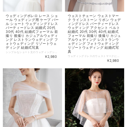
ウェディングボレロ レース ショ
ウェストチェーン ウェストマー
ール ウェディング用 ケープ パー
ク ラインストーン リボン ウェデ
ル ショート ウェディングドレス
ィングドレス パーティードレス
パーティードレス 結婚式 20代
ウェディング アクセント ベルト
30代 40代 結婚式フォーマル 前
結婚式 20代 30代 40代 結婚式
撮り 後撮り カジュアルウェディ
フォーマル 前撮り 後撮り カジュ
ング レストランウェディング フ
アルウェディング レストランウ
ォトウェディング リゾートウェ
ェディング フォトウェディング
ディング 結婚式写真
リゾートウェディング 結婚式写
真
シンプルなショート丈のウェディングショール。 程よい透け感で上品な仕上がりに。 デコルテの露出を抑えられます。 【カラー】ホワイト 【商品番号】WD0096 ================================= 当店の商品は、全て海外からの【お取り寄せ商品】です。 ================================= ※簡易包装・納品書のペーパーレスを実施しております。予めご了承ください。 【一番重要な件】 ご注文の際には ※必ず※ メールをお送りしています。 スマホでお買い物される場合は、事前に以下2つのメールアドレスの迷惑メール設定解除をお願い致します。 BASEメールアドレス：
¥2,980
ウェディングドレスのウェストマークに。 リボンの色が10種類から選べます。 シンプルなドレスのアクセントに。 【カラー】アイボリー、ホワイト、オフホワイト、シャンパン、シルバー、パープル、ネイビー、レッド、グリーン、ピンク 【素材】ラインストーン、リボン 【商品番号】WD0095 ================================= 当店の商品は、全て海外からの【お取り寄せ商品】です。 ================================= ※簡易包装・納品書のペーパーレスを実施しております。予めご了承ください。 【一番重要な件】 ご注文の際には ※必ず※ メールをお送りしています。 スマホでお買い物される場合は、事前に以下2つのメールアドレスの迷惑メール設定解除をお願い致します。 BASEメールアドレス：
¥2,980