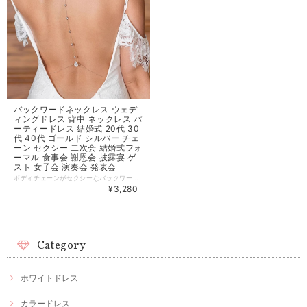
バックワードネックレス ウェデ
ィングドレス 背中 ネックレス パ
ーティードレス 結婚式 20代 30
代 40代 ゴールド シルバー チェ
ーン セクシー 二次会 結婚式フォ
ーマル 食事会 謝恩会 披露宴 ゲ
スト 女子会 演奏会 発表会
ボディチェーンがセクシーなバックワードネックレス。 背中の開いたウェディングドレスに着映えします。 シンプルなデザインでリゾートスタイルにもコーデできるアイテムです◎ 【カラー】ゴールド、シルバー 【サイズ】 [ワンサイズ] ※買い付け先の生産表記ですが測り方により1〜3cmほど誤差がある可能性があります。 【商品番号】WD0121 ================================= 当店の商品は、全て海外からの【お取り寄せ商品】です。 ================================= ※簡易包装・納品書のペーパーレスを実施しております。予めご了承ください。 【一番重要な件】 ご注文の際には ※必ず※ メールをお送りしています。 スマホでお買い物される場合は、事前に以下2つのメールアドレスの迷惑メール設定解除をお願い致します。 BASEメールアドレス：
¥3,280
Category
ホワイトドレス
カラードレス