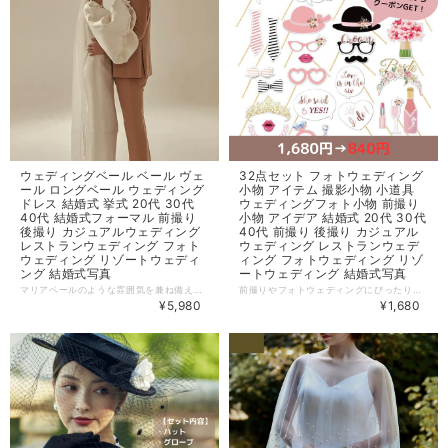
ウェディングベール ベール ヴェ
32点セット フォトウェディング
ール ロングベール ウェディング
小物 アイテム 撮影小物 小道具
ドレス 結婚式 挙式 20代 30代
ウェディングフォト小物 前撮り
40代 結婚式フォーマル 前撮り
小物 アイデア 結婚式 20代 30代
後撮り カジュアルウェディング
40代 前撮り 後撮り カジュアル
レストランウェディング フォト
ウェディング レストランウェデ
ウェディング リゾートウェディ
ィング フォトウェディング リゾ
ング 結婚式写真
ートウェディング 結婚式写真
マリアベールのような雰囲気を兼ね備えているウェディングベール。 挙式だけでなく、前撮り後撮りなどの写真撮影でも映えること間違いなし。 【カラー】 ホワイト 【サイズ】 長さ:135-175cm ※買い付け先の生産表記ですが測り方により1〜3cmほど誤差がある可能性があります。 【商品番号】 WD0137 ================================= 当店の商品は、全て海外からの【お取り寄せ商品】です。 ================================= ※簡易包装・納品書のペーパーレスを実施しております。予めご了承ください。 【一番重要な件】 ご注文の際には ※必ず※ メールをお送りしています。 スマホでお買い物される場合は、事前に以下2つのメールアドレスの迷惑メール設定解除をお願い致します。 BASEメールアドレス：
前撮りやフォトウェディングにぴったりな撮影小物32点セット。 台紙と棒がセットになっており、ご自身でお好きな角度でセットしてください。 ◇─◇─◇─◇─◇─◇─◇─◇─◇─◇ ＼ドレスと一緒買いで50％OFF／ 当店のドレスとセットでご購入いただくと、半額分の840円OFFクーポンが使用できます！ ご注文画面で以下のクーポンコードを入力してください。 【840円引きクーポンコード】ELT48U63 ※ドレスと一緒に購入する場合のみ使用できるクーポンです ※クーポンの使用方法は↓をご確認ください https://bit.ly/3vRY70O ◇─◇─◇─◇─◇─◇─◇─◇─◇─◇ 【セット内容】 ・台紙 32点 ・棒 18本 【商品番号】WD0136 ================================= 当店の商品は、全て海外からの【お取り寄せ商品】です。 ================================= ※簡易包装・納品書のペーパーレスを実施しております。予めご了承ください。 【一番重要な件】 ご注文の際には ※必ず※ メールをお送りしています。 スマホでお買い物される場合は、事前に以下2つのメールアドレスの迷惑メール設定解除をお願い致します。 BASEメールアドレス：
¥5,980
¥1,680