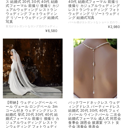
ス 結婚式 20代 30代 40代 結婚
40代 結婚式フォーマル 前撮り
式フォーマル 前撮り 後撮り カジ
後撮り カジュアルウェディング
ュアルウェディング レストラン
レストランウェディング フォト
ウェディング フォトウェディン
ウェディング リゾートウェディ
グ リゾートウェディング 結婚式
ング 結婚式写真
写真
パール感がエレガントなショート丈のウェディングべール。 メッシュ素材で軽く着用いただけます。 挙式や前撮りなど幅広く着用いただけそう◎ 【カラー】 ホワイト、アイボリー 【サイズ】 長さ90cm、幅160cm ※買い付け先の生産表記ですが測り方により1〜3cmほど誤差がある可能性があります。 【商品番号】WD0036 ================================= 当店の商品は、全て海外からの【お取り寄せ商品】です。 ================================= ※簡易包装・納品書のペーパーレスを実施しております。予めご了承ください。 【一番重要な件】 ご注文の際には ※必ず※ メールをお送りしています。 スマホでお買い物される場合は、事前に以下2つのメールアドレスの迷惑メール設定解除をお願い致します。 BASEメールアドレス：
首元がエレガントなロング丈のウェディングショール。 メッシュ素材で全体にパールが施されています。 シンプルなドレスを華やかに◎ 【カラー】 ホワイト 【サイズ】 長さ300cm、幅300cm ※買い付け先の生産表記ですが測り方により1〜3cmほど誤差がある可能性があります。 【商品番号】WD0092 ================================= 当店の商品は、全て海外からの【お取り寄せ商品】です。 ================================= ※簡易包装・納品書のペーパーレスを実施しております。予めご了承ください。 【一番重要な件】 ご注文の際には ※必ず※ メールをお送りしています。 スマホでお買い物される場合は、事前に以下2つのメールアドレスの迷惑メール設定解除をお願い致します。 BASEメールアドレス：
¥2,980
¥6,580
【即納】ウェディングベール ベ
バックワードネックレス ウェデ
ール ヴェール ロングベール 3m
ィングドレス パーティードレス
コーム付き ウェディングドレス
結婚式 20代 30代 40代 フェイ
結婚式 挙式 20代 30代 40代 結
クパール ウインクパール 二次会
婚式フォーマル 前撮り 後撮り カ
結婚式フォーマル 成人式 同窓会
ジュアルウェディング レストラ
食事会 謝恩会 披露宴 ゲスト 女
ンウェディング フォトウェディ
子会 演奏会 発表会