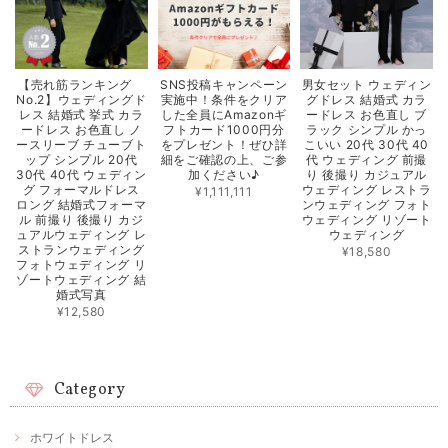
【売れ筋ランキング
SNS投稿キャンペーン
男女セット ウェディン
No.2】ウェディングド
実施中！条件をクリア
グドレス 結婚式 カラ
レス 結婚式 挙式 カラ
した全員にAmazonギ
ードレス お色直し ブ
ードレス お色直し ノ
フトカード1000円分
ラック シンプル かっ
ースリーブ チューブト
をプレゼント！ぜひ詳
こいい 20代 30代 40
ップ シンプル 20代
細をご確認の上、ご参
代 ウェディング 前撮
30代 40代 ウェディン
加ください♪
り 後撮り カジュアル
グ フォーマルドレス
ウェディング レストラ
¥1,111,111
ロング 結婚式フォーマ
ンウェディング フォト
ル 前撮り 後撮り カジ
ウェディング リゾート
ュアルウェディング レ
ウェディング
ストランウェディング
¥18,580
フォトウェディング リ
ゾートウェディング 結
婚式写真
¥12,580
Category
ホワイトドレス