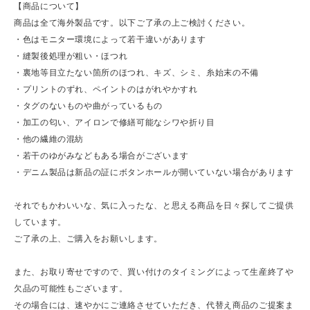
【商品について】
商品は全て海外製品です。以下ご了承の上ご検討ください。
・色はモニター環境によって若干違いがあります
・縫製後処理が粗い・ほつれ
・裏地等目立たない箇所のほつれ、キズ、シミ、糸始末の不備
・プリントのずれ、ペイントのはがれやかすれ
・タグのないものや曲がっているもの
・加工の匂い、アイロンで修繕可能なシワや折り目
・他の繊維の混紡
・若干のゆがみなどもある場合がございます
・デニム製品は新品の証にボタンホールが開いていない場合があります
それでもかわいいな、気に入ったな、と思える商品を日々探してご提供
しています。
ご了承の上、ご購入をお願いします。
また、お取り寄せですので、買い付けのタイミングによって生産終了や
欠品の可能性もございます。
その場合には、速やかにご連絡させていただき、代替え商品のご提案ま