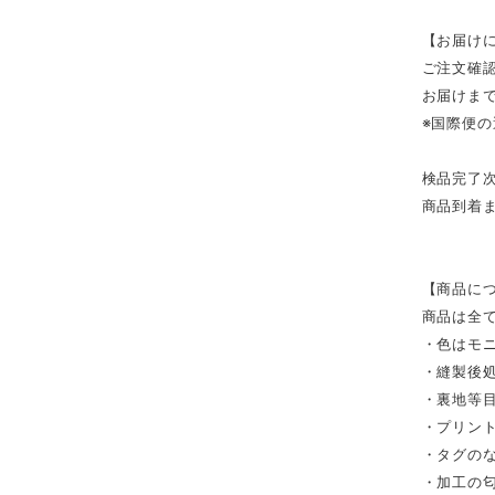
【お届け
ご注文確
お届けまで
※国際便
検品完了
商品到着
【商品に
商品は全
・色はモ
・縫製後
・裏地等
・プリン
・タグの
・加工の