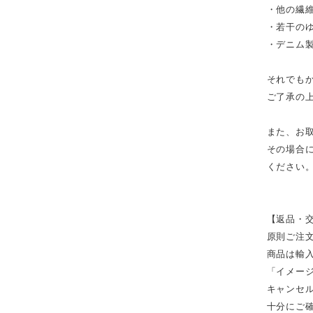
・他の繊
・若干の
・デニム
それでも
ご了承の
また、お
その場合
ください
【返品・
原則ご注
商品は輸
「イメー
キャンセ
十分にご