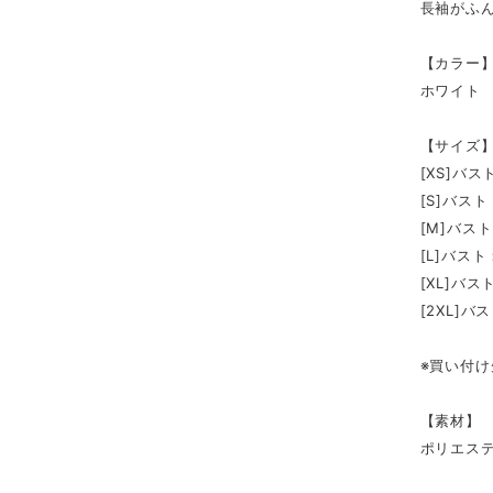
長袖がふ
【カラー
ホワイト
【サイズ】
[XS]バス
[S]バス
[M]バス
[L]バスト
[XL]バス
[2XL]バ
※買い付け
【素材】
ポリエス