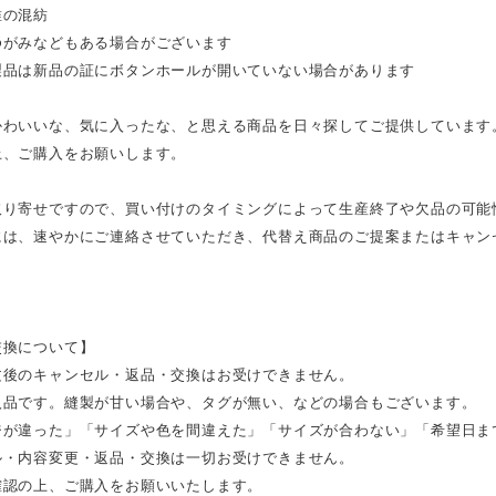
維の混紡
ゆがみなどもある場合がございます
製品は新品の証にボタンホールが開いていない場合があります
かわいいな、気に入ったな、と思える商品を日々探してご提供しています
上、ご購入をお願いします。
取り寄せですので、買い付けのタイミングによって生産終了や欠品の可能
には、速やかにご連絡させていただき、代替え商品のご提案またはキャン
。
交換について】
文後のキャンセル・返品・交換はお受けできません。
入品です。縫製が甘い場合や、タグが無い、などの場合もございます。
ジが違った」「サイズや色を間違えた」「サイズが合わない」「希望日ま
ル・内容変更・返品・交換は一切お受けできません。
確認の上、ご購入をお願いいたします。