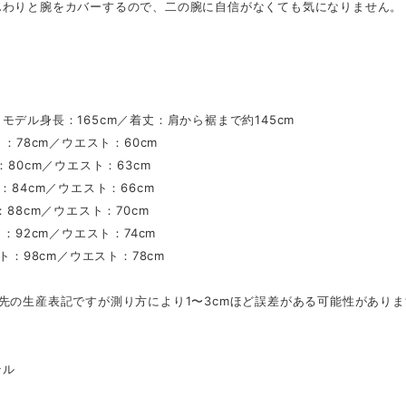
んわりと腕をカバーするので、二の腕に自信がなくても気になりません。
】
モデル身長：165cm／着丈：肩から裾まで約145cm
ト：78cm／ウエスト：60cm
ト：80cm／ウエスト：63cm
ト：84cm／ウエスト：66cm
：88cm／ウエスト：70cm
ト：92cm／ウエスト：74cm
スト：98cm／ウエスト：78cm
先の生産表記ですが測り方により1〜3cmほど誤差がある可能性があり
テル