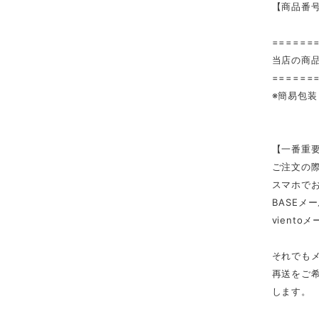
【商品番号
======
当店の商
======
※簡易包
【一番重
ご注文の
スマホで
BASEメ
viento
それでも
再送をご希
します。