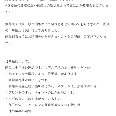
※国際便の運航状況や祝祭日の物流等よって更にかかる場合もございま
す。
検品完了次第、順次国際便にて発送とさせて頂いておりますので、配送
の日時指定は受け付けておりません。
商品到着までにお時間をいただきますことをご理解・ご了承下さいま
せ。
【商品について】
商品は全て海外製品です。以下ご了承の上ご検討ください。
・色はモニター環境によって若干違いがあります
・縫製後処理が粗い・ほつれ
・裏地等目立たない箇所のほつれ、キズ、シミ、糸始末の不備
・プリントのずれ、ペイントのはがれやかすれ
・タグのないものや曲がっているもの
・加工の匂い、アイロンで修繕可能なシワや折り目
・他の繊維の混紡