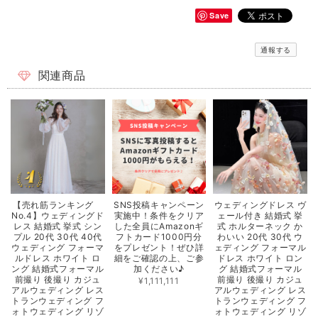
Save
通報する
関連商品
【売れ筋ランキング
SNS投稿キャンペーン
ウェディングドレス ヴ
No.4】ウェディングド
実施中！条件をクリア
ェール付き 結婚式 挙
レス 結婚式 挙式 シン
した全員にAmazonギ
式 ホルターネック か
プル 20代 30代 40代
フトカード1000円分
わいい 20代 30代 ウ
ウェディング フォーマ
をプレゼント！ぜひ詳
ェディング フォーマル
ルドレス ホワイト ロ
細をご確認の上、ご参
ドレス ホワイト ロン
ング 結婚式フォーマル
加ください♪
グ 結婚式フォーマル
前撮り 後撮り カジュ
前撮り 後撮り カジュ
¥1,111,111
アルウェディング レス
アルウェディング レス
トランウェディング フ
トランウェディング フ
ォトウェディング リゾ
ォトウェディング リゾ