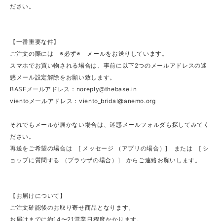
ださい。
【一番重要な件】
ご注文の際には ※必ず※ メールをお送りしています。
スマホでお買い物される場合は、事前に以下2つのメールアドレスの迷
惑メール設定解除をお願い致します。
BASEメールアドレス：
noreply@thebase.in
vientoメールアドレス：
viento_bridal@anemo.org
それでもメールが届かない場合は、迷惑メールフォルダも探してみてく
ださい。
再送をご希望の場合は [ メッセージ （アプリの場合）] または [ シ
ョップに質問する （ブラウザの場合）] からご連絡お願いします。
【お届けについて】
ご注文確認後のお取り寄せ商品となります。
お届けまでに約14〜21営業日程度かかります。