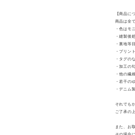
【商品に
商品は全
・色はモ
・縫製後
・裏地等
・プリン
・タグの
・加工の
・他の繊
・若干の
・デニム
それでも
ご了承の
また、お
その場合