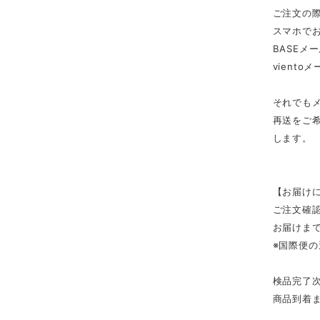
ご注文の
スマホで
BASEメ
viento
それでも
再送をご希
します。
【お届け
ご注文確
お届けまで
※国際便
検品完了
商品到着