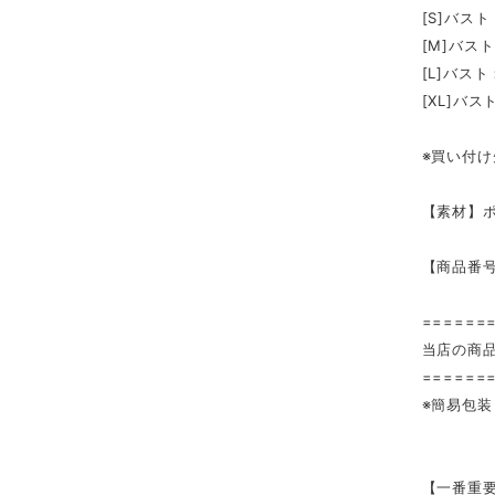
[S]バス
[M]バス
[L]バス
[XL]バ
※買い付け
【素材】
【商品番号
======
当店の商
======
※簡易包
【一番重