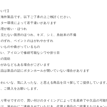
ついて】
て海外製品です。以下ご了承の上ご検討ください。
ニター環境によって若干違いがあります
処理が粗い・ほつれ
目立たない箇所のほつれ、キズ、シミ、糸始末の不備
トのずれ、ペイントのはがれやかすれ
ないものや曲がっているもの
匂い、アイロンで修繕可能なシワや折り目
維の混紡
ゆがみなどもある場合がございます
製品は新品の証にボタンホールが開いていない場合があります
かわいいな、気に入ったな、と思える商品を日々探してご提供しています
上、ご購入をお願いします。
取り寄せですので、買い付けのタイミングによって生産終了や欠品の可能
には、速やかにご連絡させていただき、代替え商品のご提案またはキャン