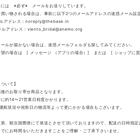
際には ※必ず※ メールをお送りしています。
お買い物される場合は、事前に以下2つのメールアドレスの迷惑メール設
ールアドレス：
noreply@thebase.in
メールアドレス：
viento_bridal@anemo.org
メールが届かない場合は、迷惑メールフォルダも探してみてください。
望の場合は [ メッセージ （アプリの場合）] または [ ショップに
について】
認後のお取り寄せ商品となります。
に約14〜21営業日程度かかります。
の運航状況や祝祭日の物流等よって更にかかる場合もございます。
次第、順次国際便にて発送とさせて頂いておりますので、配送の日時指定
までにお時間をいただきますことをご理解・ご了承下さいませ。