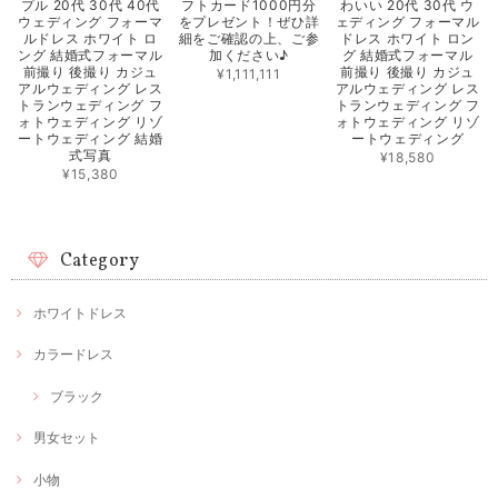
プル 20代 30代 40代
フトカード1000円分
わいい 20代 30代 ウ
ウェディング フォーマ
をプレゼント！ぜひ詳
ェディング フォーマル
ルドレス ホワイト ロ
細をご確認の上、ご参
ドレス ホワイト ロン
ング 結婚式フォーマル
加ください♪
グ 結婚式フォーマル
前撮り 後撮り カジュ
前撮り 後撮り カジュ
¥1,111,111
アルウェディング レス
アルウェディング レス
トランウェディング フ
トランウェディング フ
ォトウェディング リゾ
ォトウェディング リゾ
ートウェディング 結婚
ートウェディング
式写真
¥18,580
¥15,380
Category
ホワイトドレス
カラードレス
ブラック
男女セット
小物