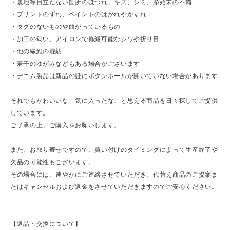
・裏地等目立たない箇所のほつれ、キズ、シミ、糸始末の不備
・プリントのずれ、ペイントのはがれやかすれ
・タグのないものや曲がっているもの
・加工の匂い、アイロンで修繕可能なシワや折り目
・他の繊維の混紡
・若干のゆがみなどもある場合がございます
・デニム製品は新品の証にボタンホールが開いていない場合があります
それでもかわいいな、気に入ったな、と思える商品を日々探してご提供
しています。
ご了承の上、ご購入をお願いします。
また、お取り寄せですので、買い付けのタイミングによって生産終了や
欠品の可能性もございます。
その場合には、速やかにご連絡させていただき、代替え商品のご提案ま
たはキャンセルおよび返金をさせていただきますのでご安心ください。
【返品・交換について】