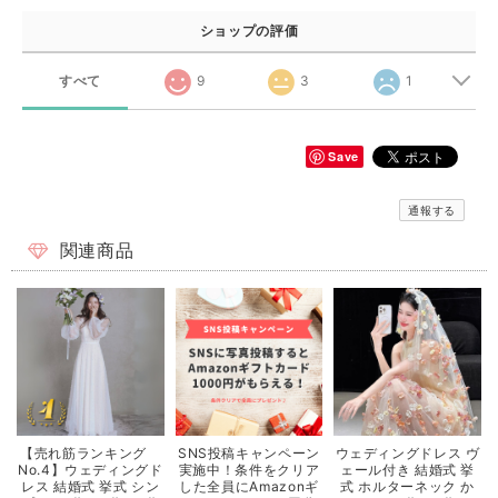
ショップの評価
すべて
9
3
1
Save
通報する
関連商品
【売れ筋ランキング
SNS投稿キャンペーン
ウェディングドレス ヴ
No.4】ウェディングド
実施中！条件をクリア
ェール付き 結婚式 挙
レス 結婚式 挙式 シン
した全員にAmazonギ
式 ホルターネック か