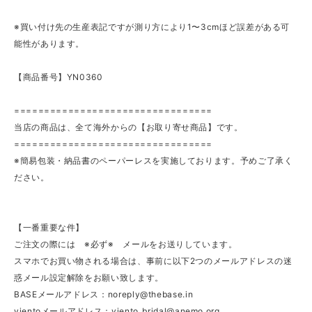
※買い付け先の生産表記ですが測り方により1〜3cmほど誤差がある可
能性があります。
【商品番号】YN0360
=================================
当店の商品は、全て海外からの【お取り寄せ商品】です。
=================================
※簡易包装・納品書のペーパーレスを実施しております。予めご了承く
ださい。
【一番重要な件】
ご注文の際には ※必ず※ メールをお送りしています。
スマホでお買い物される場合は、事前に以下2つのメールアドレスの迷
惑メール設定解除をお願い致します。
BASEメールアドレス：
noreply@thebase.in
vientoメールアドレス：
viento_bridal@anemo.org