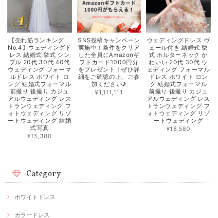
【売れ筋ランキング
SNS投稿キャンペーン
ウェディングドレス ヴ
No.4】ウェディングド
実施中！条件をクリア
ェール付き 結婚式 挙
レス 結婚式 挙式 シン
した全員にAmazonギ
式 ホルターネック か
プル 20代 30代 40代
フトカード1000円分
わいい 20代 30代 ウ
ウェディング フォーマ
をプレゼント！ぜひ詳
ェディング フォーマル
ルドレス ホワイト ロ
細をご確認の上、ご参
ドレス ホワイト ロン
ング 結婚式フォーマル
加ください♪
グ 結婚式フォーマル
前撮り 後撮り カジュ
前撮り 後撮り カジュ
¥1,111,111
アルウェディング レス
アルウェディング レス
トランウェディング フ
トランウェディング フ
ォトウェディング リゾ
ォトウェディング リゾ
ートウェディング 結婚
ートウェディング
式写真
¥18,580
¥15,380
Category
ホワイトドレス
カラードレス