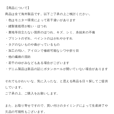
【商品について】
商品は全て海外製品です。以下ご了承の上ご検討ください。
・色はモニター環境によって若干違いがあります
・縫製後処理が粗い・ほつれ
・裏地等目立たない箇所のほつれ、キズ、シミ、糸始末の不備
・プリントのずれ、ペイントのはがれやかすれ
・タグのないものや曲がっているもの
・加工の匂い、アイロンで修繕可能なシワや折り目
・他の繊維の混紡
・若干のゆがみなどもある場合がございます
・デニム製品は新品の証にボタンホールが開いていない場合があります
それでもかわいいな、気に入ったな、と思える商品を日々探してご提供
しています。
ご了承の上、ご購入をお願いします。
また、お取り寄せですので、買い付けのタイミングによって生産終了や
欠品の可能性もございます。