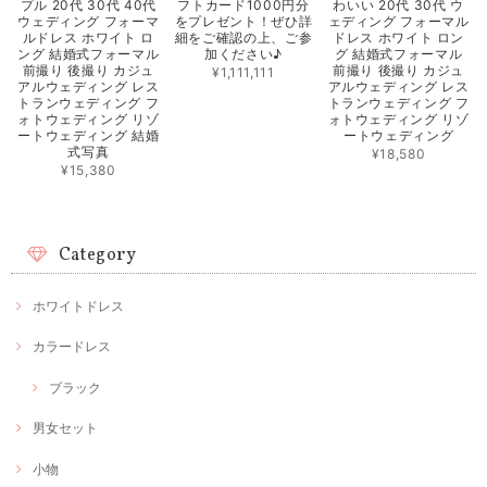
プル 20代 30代 40代
フトカード1000円分
わいい 20代 30代 ウ
ウェディング フォーマ
をプレゼント！ぜひ詳
ェディング フォーマル
ルドレス ホワイト ロ
細をご確認の上、ご参
ドレス ホワイト ロン
ング 結婚式フォーマル
加ください♪
グ 結婚式フォーマル
前撮り 後撮り カジュ
前撮り 後撮り カジュ
¥1,111,111
アルウェディング レス
アルウェディング レス
トランウェディング フ
トランウェディング フ
ォトウェディング リゾ
ォトウェディング リゾ
ートウェディング 結婚
ートウェディング
式写真
¥18,580
¥15,380
Category
ホワイトドレス
カラードレス
ブラック
男女セット
小物