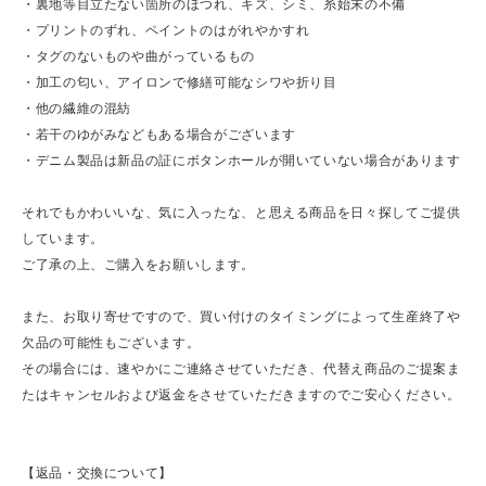
・裏地等目立たない箇所のほつれ、キズ、シミ、糸始末の不備
・プリントのずれ、ペイントのはがれやかすれ
・タグのないものや曲がっているもの
・加工の匂い、アイロンで修繕可能なシワや折り目
・他の繊維の混紡
・若干のゆがみなどもある場合がございます
・デニム製品は新品の証にボタンホールが開いていない場合があります
それでもかわいいな、気に入ったな、と思える商品を日々探してご提供
しています。
ご了承の上、ご購入をお願いします。
また、お取り寄せですので、買い付けのタイミングによって生産終了や
欠品の可能性もございます。
その場合には、速やかにご連絡させていただき、代替え商品のご提案ま
たはキャンセルおよび返金をさせていただきますのでご安心ください。
【返品・交換について】