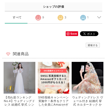
ショップの評価
すべて
9
3
1
Save
通報する
関連商品
【売れ筋ランキング
SNS投稿キャンペーン
ウェディングドレス ヴ
No.4】ウェディングド
実施中！条件をクリア
ェール付き 結婚式 挙
レス 結婚式 挙式 シン
した全員にAmazonギ
式 ホルターネック か